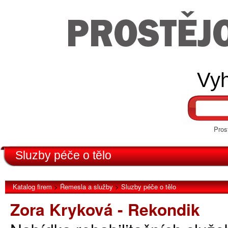
Vyh
Pros
Sluzby péče o tělo
Katalog firem
>
Řemesla a služby
>
Sluzby péče o tělo
Zora Kryková - Rekondik