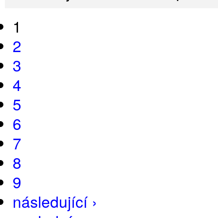
1
2
3
4
5
6
7
8
9
následující ›