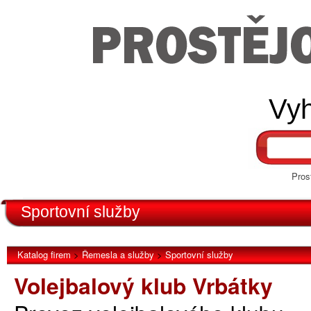
Vyh
Pros
Sportovní služby
Katalog firem
>
Řemesla a služby
>
Sportovní služby
Volejbalový klub Vrbátky