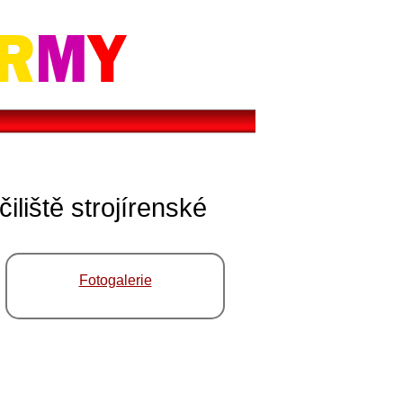
liště strojírenské
Fotogalerie