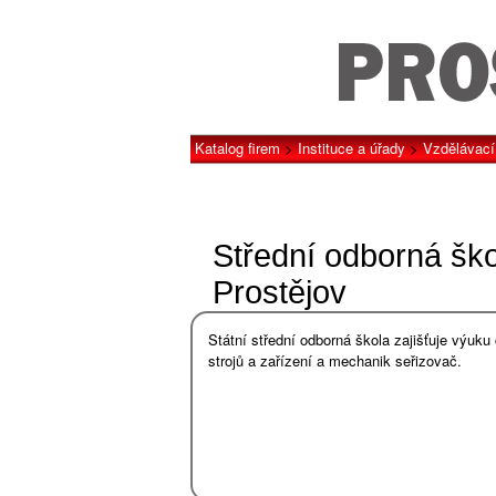
Katalog firem
>
Instituce a úřady
>
Vzdělávací 
Střední odborná ško
Prostějov
Státní střední odborná škola zajišťuje výuku 
strojů a zařízení a mechanik seřizovač.