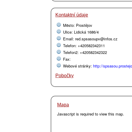
Kontaktní údaje
Mĕsto: Prostějov
Ulice: Lidická 1686/4
Email: red.spsasoupv@infos.cz
Telefon: +420582342311
Telefon2: +420582342322
Fax:
Webové stránky:
http://spsasou.prostej
Pobočky
Mapa
Javascript is required to view this map.