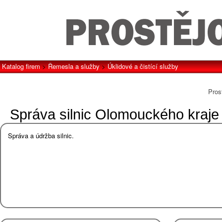
Katalog firem
>
Řemesla a služby
>
Úklidové a čistící služby
Pros
Správa silnic Olomouckého kraje
Správa a údržba silnic.