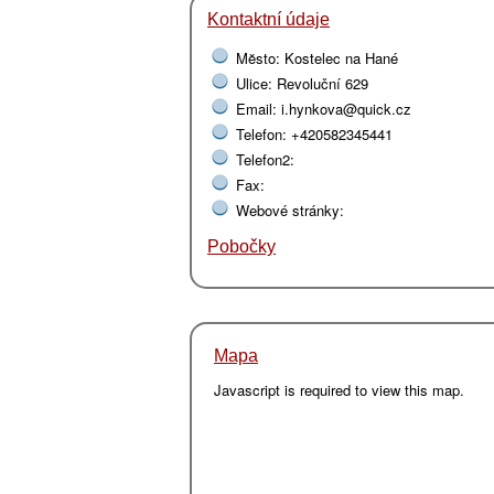
Kontaktní údaje
Mĕsto: Kostelec na Hané
Ulice: Revoluční 629
Email: i.hynkova@quick.cz
Telefon: +420582345441
Telefon2:
Fax:
Webové stránky:
Pobočky
Mapa
Javascript is required to view this map.