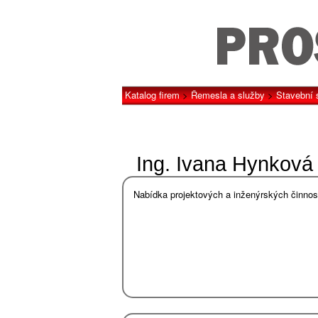
Katalog firem
>
Řemesla a služby
>
Stavební 
Ing. Ivana Hynková
Nabídka projektových a inženýrských činnost